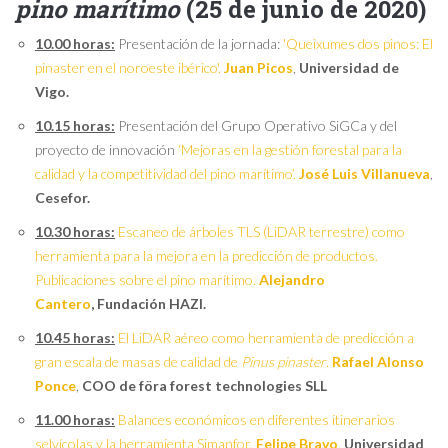
pino marítimo
(25 de junio de 2020)
10.00 horas:
Presentación de la jornada:
'Queixumes dos pinos: El
pinaster en el noroeste ibérico'.
Juan Picos
,
Universidad de
Vigo.
10.15 horas:
Presentación del Grupo Operativo SiGCa y del
proyecto de innovación
‘Mejoras en la gestión forestal para la
calidad y la competitividad del pino marítimo’.
José Luis Villanueva
,
Cesefor.
10.30 horas:
Escaneo de árboles TLS (LiDAR terrestre) como
herramienta para la mejora en la predicción de productos.
Publicaciones sobre el pino marítimo.
Alejandro
Cantero
,
Fundación HAZI.
10.45 horas:
El LiDAR aéreo como herramienta de predicción a
gran escala de masas de calidad de
Pinus pinaster
.
Rafael Alonso
Ponce
,
COO de föra forest technologies SLL
11.00 horas:
Balances económicos en diferentes itinerarios
selvícolas y la herramienta Simanfor.
Felipe Bravo
,
Universidad