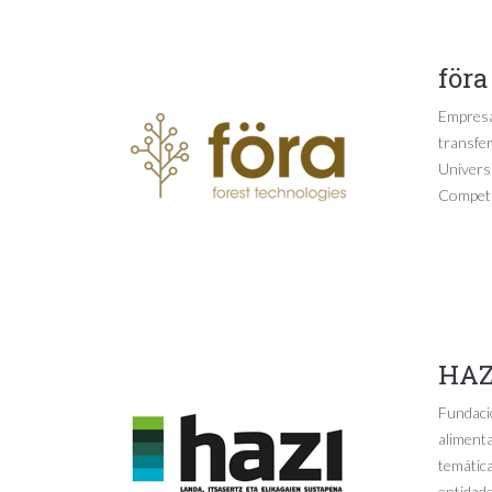
föra
Empresa 
transfer
Universi
Competi
HAZ
Fundació
alimenta
temática
entidade