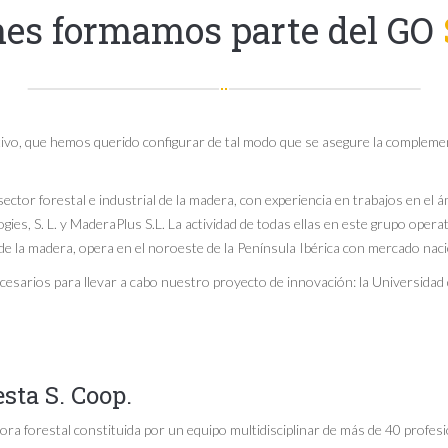
nes formamos parte del GO
vo, que hemos querido configurar de tal modo que se asegure la complementa
tor forestal e industrial de la madera, con experiencia en trabajos en el ámb
ies, S. L. y MaderaPlus S.L. La actividad de todas ellas en este grupo operat
de la madera, opera en el noroeste de la Península Ibérica con mercado naci
sarios para llevar a cabo nuestro proyecto de innovación: la Universidad d
sta S. Coop.
ra forestal constituida por un equipo multidisciplinar de más de 40 profesi