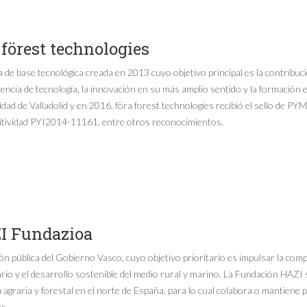
 förest technologies
de base tecnológica creada en 2013 cuyo objetivo principal es la contribució
encia de tecnología, la innovación en su más amplio sentido y la formación e
dad de Valladolid y en 2016, föra forest technologies recibió el sello de P
tividad PYI2014-11161, entre otros reconocimientos.
I Fundazioa
n pública del Gobierno Vasco, cuyo objetivo prioritario es impulsar la compe
rio y el desarrollo sostenible del medio rural y marino. La Fundación HAZI
 agraria y forestal en el norte de España, para lo cual colabora o mantie
s.