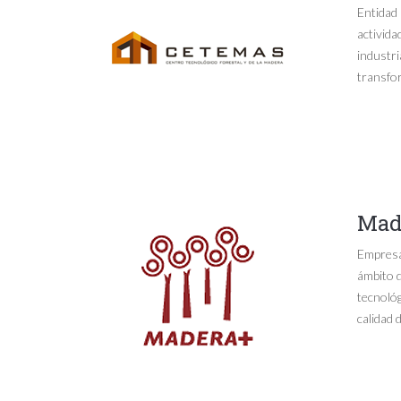
Entidad 
activida
industri
transfo
Made
Empresa 
ámbito d
tecnológ
calidad