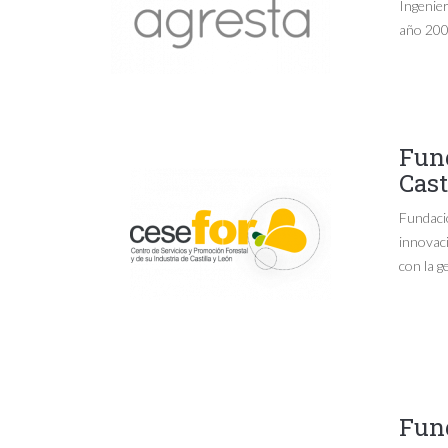
Ingenier
año 2000
Fund
Cast
Fundació
innovaci
con la g
Fund