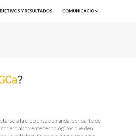
BJETIVOS Y RESULTADOS
COMUNICACIÓN
iGCa
?
aptarse a la creciente demanda, por parte de
e madera altamente tecnológicos que den
o. La satisfacción de esa necesidad pasa,