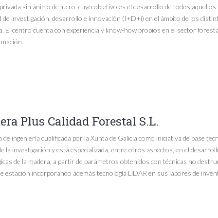
privada sin ánimo de lucro, cuyo objetivo es el desarrollo de todos aquellos
d de investigación, desarrollo e innovación (I+D+i) en el ámbito de los dist
a. El centro cuenta con experiencia y know-how propios en el sector foresta
rmación.
ra Plus Calidad Forestal S.L.
de ingeniería cualificada por la Xunta de Galicia como iniciativa de base tec
e la investigación y está especializada, entre otros aspectos, en el desarrol
icas de la madera, a partir de parámetros obtenidos con técnicas no destru
 de estación incorporando además tecnología LiDAR en sus labores de invent