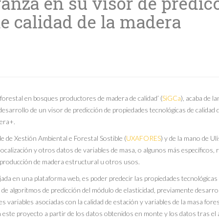
vanza en su visor de predic
e calidad de la madera
 forestal en bosques productores de madera de calidad’ (
SiGCa
), acaba de l
desarrollo de un visor de predicción de propiedades tecnológicas de calidad 
era+.
 de Xestión Ambiental e Forestal Sostible (
UXAFORES
) y de la mano de U
 localización y otros datos de variables de masa, o algunos más específicos, 
 producción de madera estructural u otros usos.
ojada en una plataforma web, es poder predecir las propiedades tecnológicas
rna de algoritmos de predicción del módulo de elasticidad, previamente desar
s variables asociadas con la calidad de estación y variables de la masa fore
este proyecto a partir de los datos obtenidos en monte y los datos tras el a