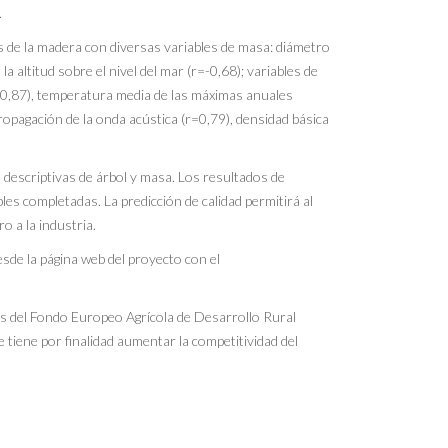
.
as de la madera con diversas variables de masa: diámetro
a altitud sobre el nivel del mar (r=-0,68); variables de
(r=0,87), temperatura media de las máximas anuales
ropagación de la onda acústica (r=0,79), densidad básica
es descriptivas de árbol y masa. Los resultados de
bles completadas. La predicción de calidad permitirá al
o a la industria.
esde la página web del proyecto con el
és del Fondo Europeo Agrícola de Desarrollo Rural
 tiene por finalidad aumentar la competitividad del