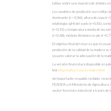
tablas sobre una muestra de árboles en c
Los modelos de predicción son reflejo d
dominante (r=-0,86); altura de copa (r=0,
edafología: (pH) del suelo (r=0,81), co
(r=0,92) y temperatura media de las mín
(r=0,68), módulo dinámico en pie (r=0,7
El objetivo final del visor es que el usu
predicción de la calidad de la madera se 
usuario valorar la adecuación de la made
La versión final estará disponible en ju
link
http://uxfsort.usc.es/index.html
del importante respaldo recibido, reci
FEADER y el Ministerio de Agricultura, P
sector forestal e industrial a través de 