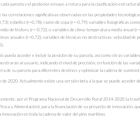
ada parcela y el posterior ensayo a rotura para la clasificación estructural
e las correlaciones significativas observadas en las propiedades tecnológic
73); esbeltez (r=0,78); razón de copa (r=-0,79); variables fisiográficas como l
ntenido de fósforo (r=-0,72); o variables de clima: temperatura media anual 
imas anuales (r=0,72); variables de técnicas no destructivas: velocidad de p
5).
ario pueda acceder e incluir la posición de su parcela, así como otras variabl
mostrarán al usuario, indicando el nivel de precisión, en función de las varia
ra de su parcela para diferentes destinos y optimizar la cadena de suministr
lio de 2020. Actualmente existe una versión beta a la que se puede acceder d
entemente, por el Programa Nacional de Desarrollo Rural 2014-2020 (a trav
esca y Alimentación), para la financiación de su proyecto de innovación, que
la innovación en toda la cadena de valor del pino marítimo.