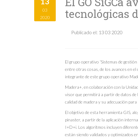
El GO SiGCa a
13
tecnológicas d
03
2020
Publicado el:
13 03 2020
El grupo operativo ‘Sistemas de gestión
entre otras cosas, de los avances en el 
integrante de este grupo operativo Mad
Madera+, en colaboración con la Unidade
visor que permitirá a partir de datos de
calidad de madera y su adecuación para
El objetivo de esta herramienta GIS, al
pinaster, a partir de la aplicación inte
I+D+i. Los algoritmos incluyen diferente
están siendo validados y optimizados en 