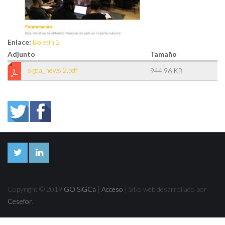
Enlace:
Boletín 2
Adjunto
Tamaño
sigca_newsl2.pdf
944.96 KB
Copyright © 2019
GO SiGCa
|
Acceso
| Sitio web desarrollado por
Cesefor
.